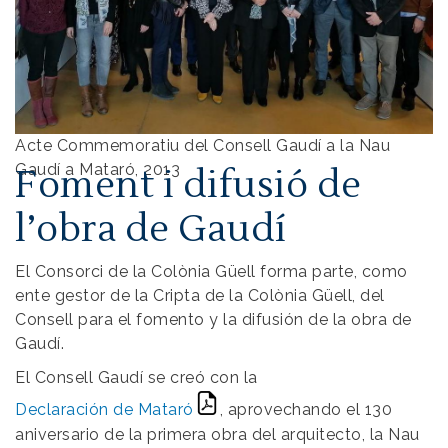
Acte Commemoratiu del Consell Gaudí a la Nau
Gaudí a Mataró, 2013
Foment i difusió de
l’obra de Gaudí
El Consorci de la Colònia Güell forma parte, como
ente gestor de la Cripta de la Colònia Güell, del
Consell para el fomento y la difusión de la obra de
Gaudí.
El Consell Gaudí se creó con la
Declaración de Mataró
, aprovechando el 130
aniversario de la primera obra del arquitecto, la Nau