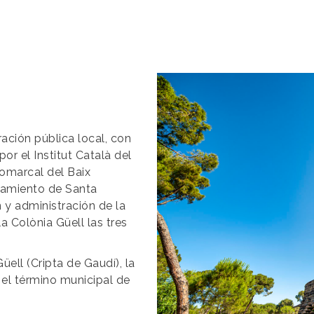
Imagen
ración pública local, con
or el Institut Català del
Comarcal del Baix
ntamiento de Santa
 y administración de la
a Colònia Güell las tres
üell (Cripta de Gaudí), la
 el término municipal de