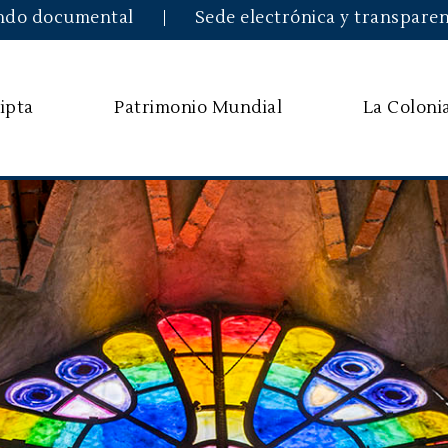
Pasar al contenido principal
ndo documental
Sede electrónica y transparen
ipta
Patrimonio Mundial
La Coloni