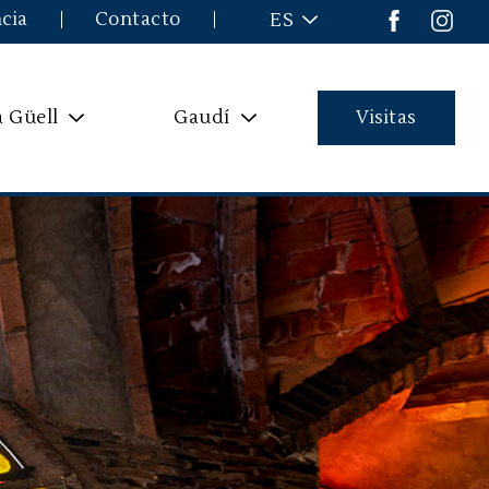
cia
Contacto
ES
a Güell
Gaudí
Visitas