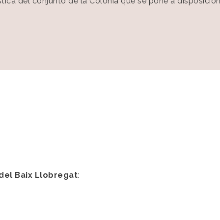
ística del conjunto de la Colònia que se pone a disposición
del Baix Llobregat
: